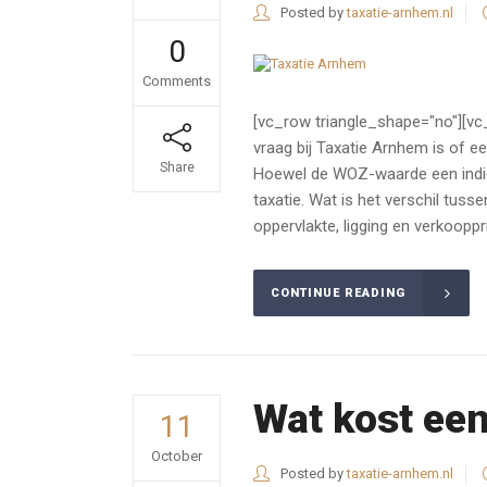
Posted by
taxatie-arnhem.nl
0
Comments
[vc_row triangle_shape="no"][vc
vraag bij Taxatie Arnhem is of e
Share
Hoewel de WOZ-waarde een indica
taxatie. Wat is het verschil tu
oppervlakte, ligging en verkoopp
CONTINUE READING
Wat kost ee
11
October
Posted by
taxatie-arnhem.nl