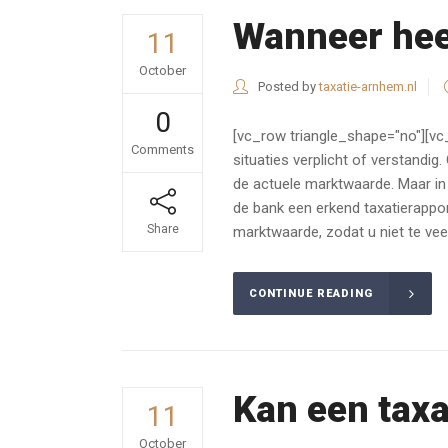
Wanneer heef
11
October
Posted by
taxatie-arnhem.nl
0
[vc_row triangle_shape="no"][vc
Comments
situaties verplicht of verstandig
de actuele marktwaarde. Maar in
de bank een erkend taxatierappo
Share
marktwaarde, zodat u niet te veel
CONTINUE READING
Kan een tax
11
October