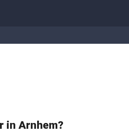
Taxatie Arnhem
>
Woning Taxatie
ur in Arnhem?