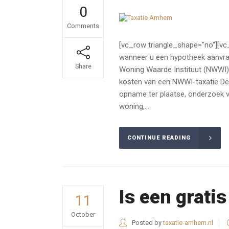
0
Comments
[vc_row triangle_shape="no"][vc
wanneer u een hypotheek aanvraag
Share
Woning Waarde Instituut (NWWI). 
kosten van een NWWI-taxatie De 
opname ter plaatse, onderzoek va
woning,...
CONTINUE READING
Is een grati
11
October
Posted by
taxatie-arnhem.nl