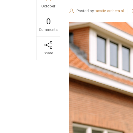
October
Posted by
taxatie-arnhem.nl
0
Comments
Share